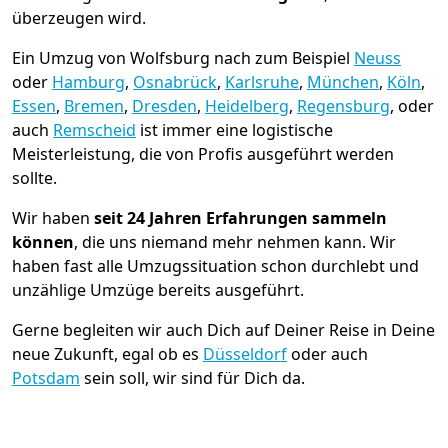
überzeugen wird.
Ein Umzug von Wolfsburg nach zum Beispiel
Neuss
oder
Hamburg
,
Osnabrück
,
Karlsruhe
,
München
,
Köln
,
Essen
,
Bremen
,
Dresden
,
Heidelberg
,
Regensburg
, oder
auch
Remscheid
ist immer eine logistische
Meisterleistung, die von Profis ausgeführt werden
sollte.
Wir haben
seit
24 Jahren Erfahrungen sammeln
können
, die uns niemand mehr nehmen kann. Wir
haben fast alle Umzugssituation schon durchlebt und
unzählige Umzüge bereits ausgeführt.
Gerne begleiten wir auch Dich auf Deiner Reise in Deine
neue Zukunft, egal ob es
Düsseldorf
oder auch
Potsdam
sein soll, wir sind für Dich da.